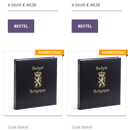
Oorspronkelijke
Huidige
Oorspronkelijke
Huidige
€
58,00
€
49,30
€
58,00
€
49,30
prijs
prijs
prijs
prijs
was:
is:
was:
is:
€ 58,00.
€ 49,30.
€ 58,00.
€ 49,30.
BESTEL
BESTEL
AANBIEDING!
AANBIEDING!
Luxe band
Luxe band