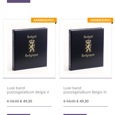
AANBIEDING!
AANBIEDING!
Luxe band
Luxe band
postzegelalbum Belgie II
postzegelalbum Belgie III
Oorspronkelijke
Huidige
Oorspronkelijke
Huidige
€
58,00
€
49,30
€
58,00
€
49,30
prijs
prijs
prijs
prijs
was:
is:
was:
is: