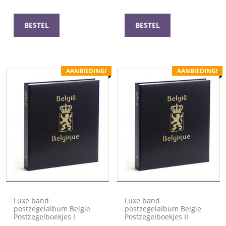
was:
is:
was:
is:
€ 58,00.
€ 49,30.
€ 58,00.
€ 49,30.
BESTEL
BESTEL
AANBIEDING!
AANBIEDING!
Luxe band
Luxe band
postzegelalbum Belgie
postzegelalbum Belgie
Postzegelboekjes I
Postzegelboekjes II