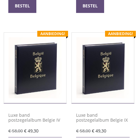
€ 58,00.
€ 49,30.
€ 58,00.
€ 49,30.
BESTEL
BESTEL
AANBIEDING!
AANBIEDING!
Luxe band
Luxe band
postzegelalbum Belgie IV
postzegelalbum Belgie IX
Oorspronkelijke
Huidige
Oorspronkelijke
Huidige
€
58,00
€
49,30
€
58,00
€
49,30
prijs
prijs
prijs
prijs