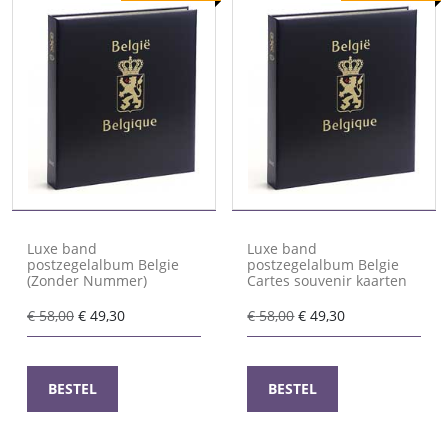
Luxe band
Luxe band
postzegelalbum Belgie
postzegelalbum Belgie
(Zonder Nummer)
Cartes souvenir kaarten
Oorspronkelijke
Huidige
Oorspronkelijke
Huidige
€
58,00
€
49,30
€
58,00
€
49,30
prijs
prijs
prijs
prijs
was:
is:
was:
is:
€ 58,00.
€ 49,30.
€ 58,00.
€ 49,30.
BESTEL
BESTEL