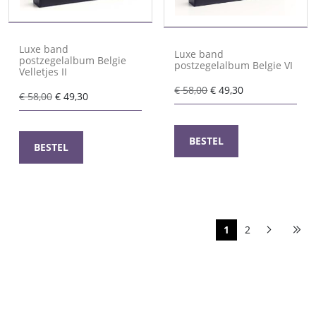
Luxe band
Luxe band
postzegelalbum Belgie
postzegelalbum Belgie VI
Velletjes II
Oorspronkelijke
Huidige
€
58,00
€
49,30
Oorspronkelijke
Huidige
€
58,00
€
49,30
prijs
prijs
prijs
prijs
was:
is:
was:
is:
€ 58,00.
€ 49,30.
BESTEL
€ 58,00.
€ 49,30.
BESTEL
1
2