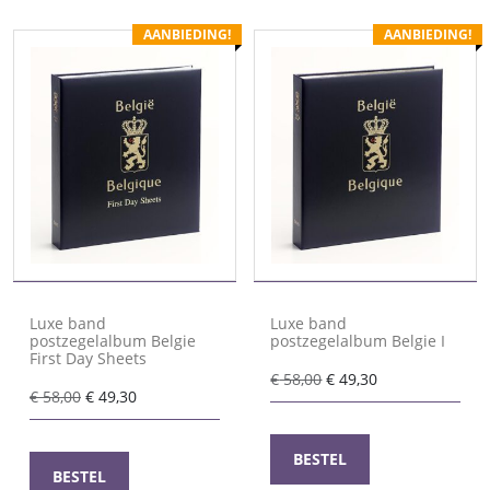
AANBIEDING!
AANBIEDING!
Luxe band
Luxe band
postzegelalbum Belgie
postzegelalbum Belgie I
First Day Sheets
Oorspronkelijke
Huidige
€
58,00
€
49,30
Oorspronkelijke
Huidige
€
58,00
€
49,30
prijs
prijs
prijs
prijs
was:
is:
was:
is:
€ 58,00.
€ 49,30.
BESTEL
€ 58,00.
€ 49,30.
BESTEL