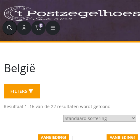
Zoeken
0
België
FILTERS
Resultaat 1–16 van de 22 resultaten wordt getoond
AANBIEDING!
AANBIEDING!