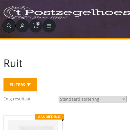
Zoeken
0
Ruit
FILTERS
Enig resultaat
AANBIEDING!