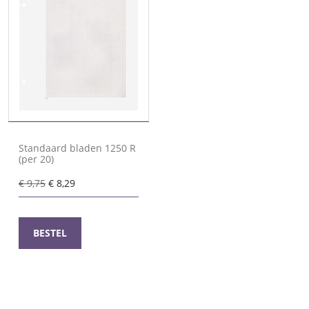
Standaard bladen 1250 R
(per 20)
Oorspronkelijke
Huidige
€
9,75
€
8,29
prijs
prijs
was:
is:
€ 9,75.
€ 8,29.
BESTEL