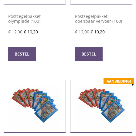
Postzegelpakket
Postzegelpakket
olympiade (100)
openbaar vervoer (100)
Oorspronkelijke
Huidige
Oorspronkelijke
Huidige
€
12,00
€
10,20
€
12,00
€
10,20
prijs
prijs
prijs
prijs
was:
is:
was:
is:
€ 12,00.
€ 10,20.
€ 12,00.
€ 10,20.
BESTEL
BESTEL
AANBIEDING!