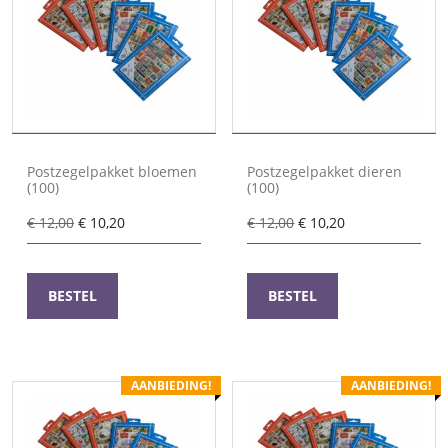
Postzegelpakket bloemen
Postzegelpakket dieren
(100)
(100)
Oorspronkelijke
Huidige
Oorspronkelijke
Huidige
€
12,00
€
10,20
€
12,00
€
10,20
prijs
prijs
prijs
prijs
was:
is:
was:
is:
€ 12,00.
€ 10,20.
€ 12,00.
€ 10,20.
BESTEL
BESTEL
AANBIEDING!
AANBIEDING!