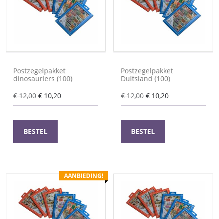
Postzegelpakket
Postzegelpakket
dinosauriers (100)
Duitsland (100)
Oorspronkelijke
Huidige
Oorspronkelijke
Huidige
€
12,00
€
10,20
€
12,00
€
10,20
prijs
prijs
prijs
prijs
was:
is:
was:
is:
€ 12,00.
€ 10,20.
€ 12,00.
€ 10,20.
BESTEL
BESTEL
AANBIEDING!