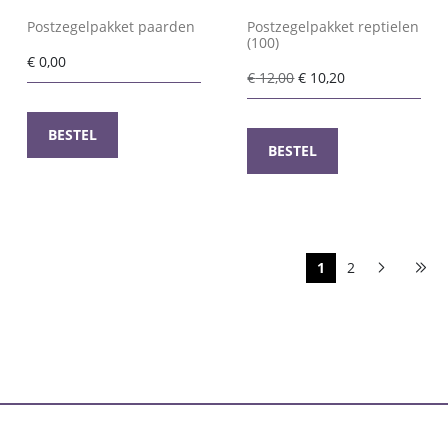
Postzegelpakket paarden
Postzegelpakket reptielen
(100)
€
0,00
Oorspronkelijke
Huidige
€
12,00
€
10,20
prijs
prijs
was:
is:
BESTEL
€ 12,00.
€ 10,20.
BESTEL
1
2