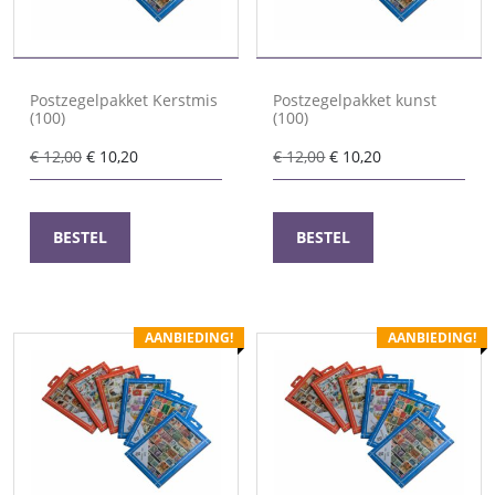
Postzegelpakket Kerstmis
Postzegelpakket kunst
(100)
(100)
Oorspronkelijke
Huidige
Oorspronkelijke
Huidige
€
12,00
€
10,20
€
12,00
€
10,20
prijs
prijs
prijs
prijs
was:
is:
was:
is:
€ 12,00.
€ 10,20.
€ 12,00.
€ 10,20.
BESTEL
BESTEL
AANBIEDING!
AANBIEDING!