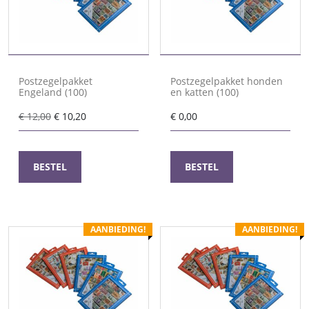
Postzegelpakket
Postzegelpakket honden
Engeland (100)
en katten (100)
Oorspronkelijke
Huidige
€
12,00
€
10,20
€
0,00
prijs
prijs
was:
is:
€ 12,00.
€ 10,20.
BESTEL
BESTEL
AANBIEDING!
AANBIEDING!