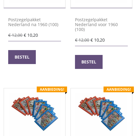
Postzegelpakket
Postzegelpakket
Nederland na 1960 (100)
Nederland voor 1960
(100)
Oorspronkelijke
Huidige
€
12,00
€
10,20
Oorspronkelijke
Huidige
€
12,00
€
10,20
prijs
prijs
prijs
prijs
was:
is:
was:
is:
€ 12,00.
€ 10,20.
BESTEL
€ 12,00.
€ 10,20.
BESTEL
AANBIEDING!
AANBIEDING!