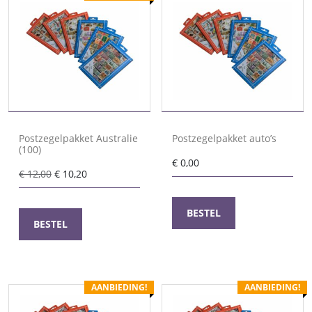
Postzegelpakket Australie
Postzegelpakket auto’s
(100)
€
0,00
Oorspronkelijke
Huidige
€
12,00
€
10,20
prijs
prijs
was:
is:
BESTEL
€ 12,00.
€ 10,20.
BESTEL
AANBIEDING!
AANBIEDING!