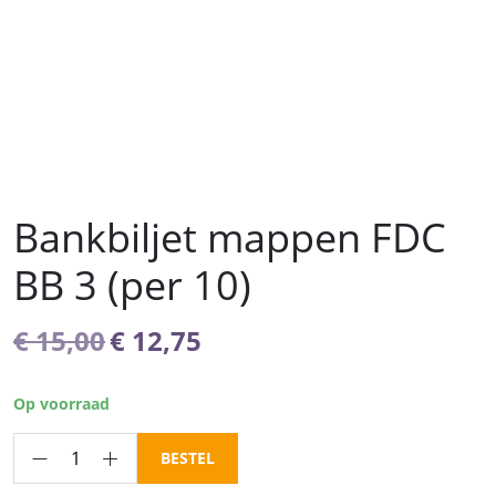
Bankbiljet mappen FDC
BB 3 (per 10)
Oorspronkelijke
Huidige
€
15,00
€
12,75
prijs
prijs
was:
is:
Op voorraad
€ 15,00.
€ 12,75.
Bankbiljet
BESTEL
mappen