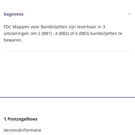
FDC
BB
Gegevens
3
(per
FDC Mappen voor Bankbiljetten zijn leverbaar in 3
10)
uitvoeringen om 2 (BB1) , 4 (BB2) of 6 (BB3) bankbiljetten te
aantal
bewaren.
‘t Postzegelhoes
Verzendinformatie