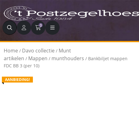
Zoeken
0
Home
Davo collectie
Munt
/
/
artikelen
Mappen
munthouders
/
/
/ Bankbiljet mappen
FDC BB 3 (per 10)
AANBIEDING!