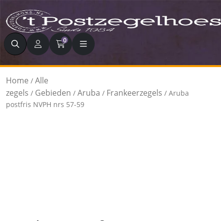
Zoeken
0
Home
Alle
/
zegels
Gebieden
Aruba
Frankeerzegels
/
/
/
/ Aruba
postfris NVPH nrs 57-59