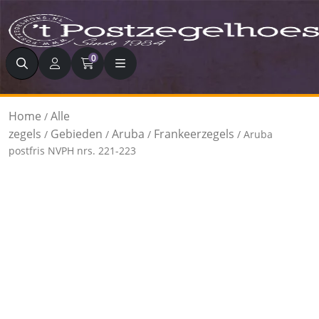
Zoeken
0
Home
Alle
/
zegels
Gebieden
Aruba
Frankeerzegels
/
/
/
/ Aruba
postfris NVPH nrs. 221-223