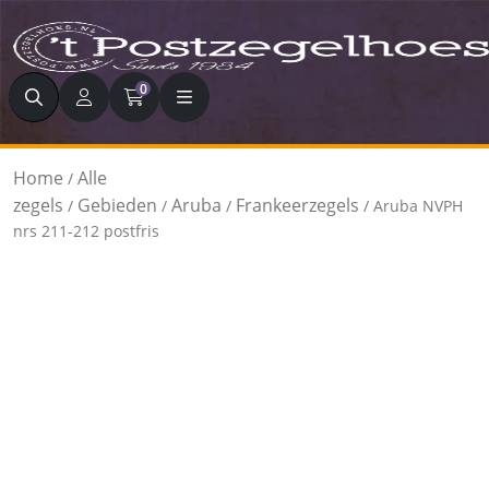
Zoeken
0
Home
Alle
/
zegels
Gebieden
Aruba
Frankeerzegels
/
/
/
/ Aruba NVPH
nrs 211-212 postfris