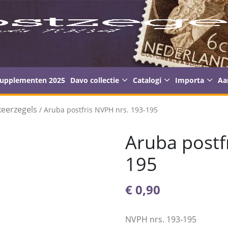
supplementen 2025
Davo collectie
Catalogi
Importa
Aa
keerzegels
/ Aruba postfris NVPH nrs. 193-195
Aruba postf
195
€
0,90
NVPH nrs. 193-195