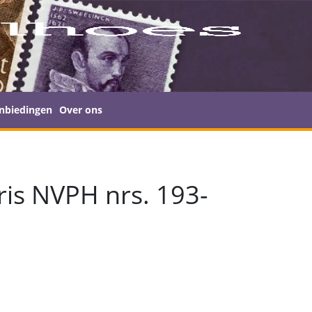
nbiedingen
Over ons
ris NVPH nrs. 193-