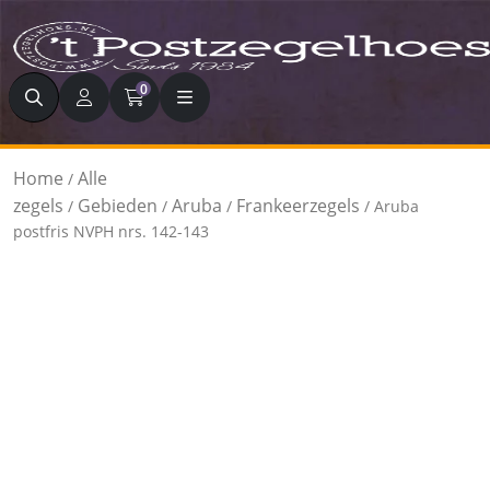
Zoeken
0
Home
Alle
/
zegels
Gebieden
Aruba
Frankeerzegels
/
/
/
/ Aruba
postfris NVPH nrs. 142-143