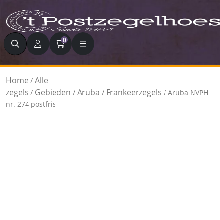
Zoeken
0
Home
Alle
/
zegels
Gebieden
Aruba
Frankeerzegels
/
/
/
/ Aruba NVPH
nr. 274 postfris