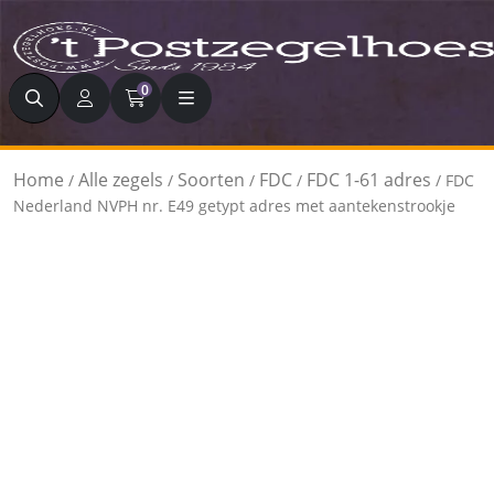
Zoeken
0
Home
Alle zegels
Soorten
FDC
FDC 1-61 adres
/
/
/
/
/ FDC
Nederland NVPH nr. E49 getypt adres met aantekenstrookje