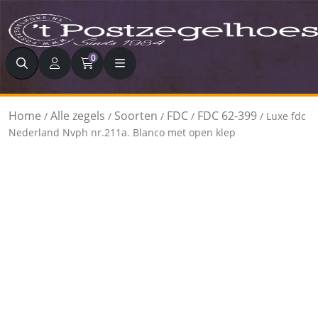
Zoeken
0
Home
Alle zegels
Soorten
FDC
FDC 62-399
/
/
/
/
/ Luxe fdc
Nederland Nvph nr.211a. Blanco met open klep